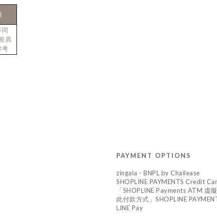
項
不同
差異
參考
PAYMENT OPTIONS
zingala - BNPL by Chailease
SHOPLINE PAYMENTS Credit Ca
「SHOPLINE Payments A
此付款方式」SHOPLINE PAYMENTS 
LINE Pay