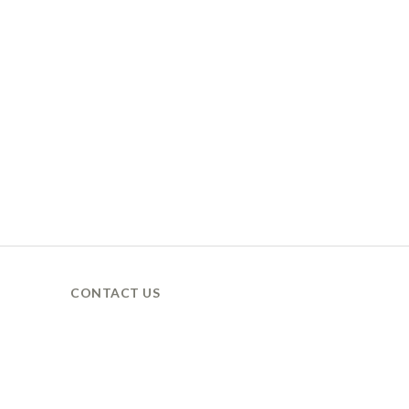
CONTACT US
營業時間 / 週一至週五
9AM 營業 / 6PM 休息
LINE ID / @xanadu.tw