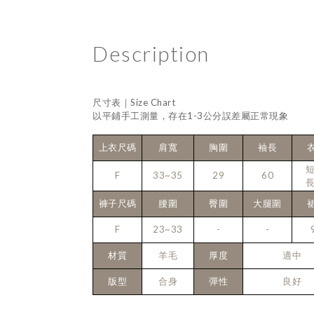
Description
尺寸表｜Size Chart
以平鋪手工測量，存在1-3公分誤差屬正常現象
上衣尺碼
肩寬
胸圍
袖長
短
F
33~35
29
60
長
褲子尺碼
腰圍
臀圍
大腿圍
F
23~33
-
-
材質
羊毛
厚度
適中
版型
合身
彈性
良好