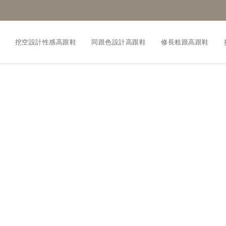
挖空設計性感高跟鞋
同跟色設計高跟鞋
修長粗跟高跟鞋