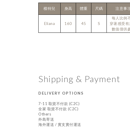
模特兒
身高
體重
尺碼
注意事
每人比例
Eliana
160
45
S
穿著感受有
數值僅供
Shipping & Payment
DELIVERY OPTIONS
7-11 取貨不付款 (C2C)
全家 取貨不付款 (C2C)
Others
外島寄送
海外運送 / 實支實付運送