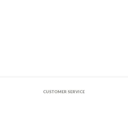
CUSTOMER SERVICE
換貨政策 Return Policy
購買須知 Terms and Conditions
付款及配送政策 Payment
& Delivery