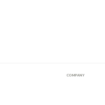
COMPANY
品牌故事 About Us
隱私權保護政策 Privary Policy
165反詐騙 Anti Fraud