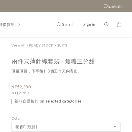
English
Search
Sign in
拼接質感鞋款
經典瑪莉珍鞋
View All
>
READY STOCK
>
SUITS
兩件式薄針織套裝 - 焦糖三分甜
現量現貨，下單後1-3個工作天內寄出。
NT$2,380
NT$2,780
福箱自選折扣 on selected categories
Color