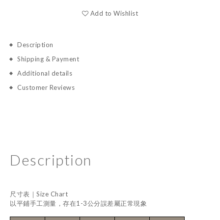
Add to Wishlist
Description
Shipping & Payment
Additional details
Customer Reviews
Description
尺寸表｜Size Chart
以平鋪手工測量，存在1-3公分誤差屬正常現象