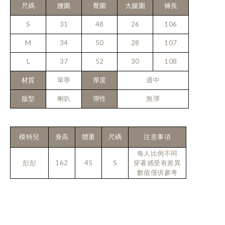
尺碼
腰圍
臀圍
大腿圍
褲長
S
31
48
26
106
M
34
50
28
107
L
37
52
30
108
材質
單寧
厚度
適中
版型
喇叭
彈性
無彈
模特兒
身高
體重
尺碼
注意事項
每人比例不同
彭彭
162
45
S
穿著感受有差異
數值僅供參考