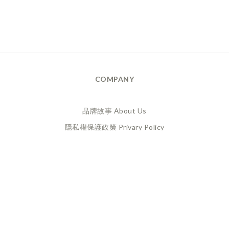
COMPANY
品牌故事 About Us
隱私權保護政策 Privary Policy
165反詐騙 Anti Fraud
XANADU 萊漾國際有限公司
統編 / 24773856
聯絡地址 / 桃園市桃園區經國路859號6樓之一
(此為工作室非實體店面，採預約制不對外開放)