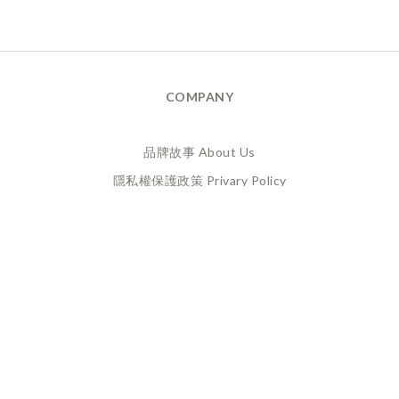
COMPANY
品牌故事 About Us
隱私權保護政策 Privary Policy
165反詐騙 Anti Fraud
XANADU 萊漾國際有限公司
統編 / 24773856
聯絡地址 / 桃園市桃園區經國路859號6樓之一
(此為工作室非實體店面，採預約制不對外開放)
CUSTOMER SERVICE