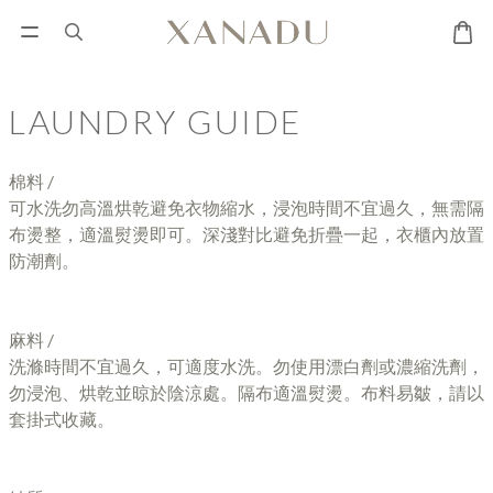
LAUNDRY GUIDE
棉料 /
可水洗勿高溫烘乾避免衣物縮水，浸泡時間不宜過久，無需隔
布燙整，適溫熨燙即可。深淺對比避免折疊一起，衣櫃內放置
防潮劑。
麻料 /
洗滌時間不宜過久，可適度水洗。勿使用漂白劑或濃縮洗劑，
勿浸泡、烘乾並晾於陰涼處。隔布適溫熨燙。布料易皺，請以
套掛式收藏。