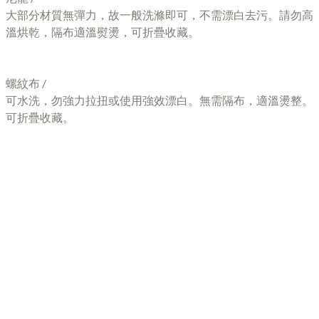
大部分材質無彈力，故一般洗滌即可，不需漂白去污。請勿高
溫烘乾，隔布適溫熨燙，可折疊收藏。
螺紋布 /
可水洗，勿強力拉扭或使用強效漂白。無需隔布，適溫燙整。
可折疊收藏。