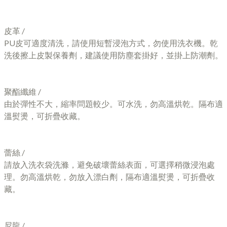
皮革 /
PU皮可適度清洗，請使用短暫浸泡方式，勿使用洗衣機。乾
洗後擦上皮製保養劑，建議使用防塵套掛好，並掛上防潮劑。
聚酯纖維 /
由於彈性不大，縮率問題較少。可水洗，勿高溫烘乾。隔布適
溫熨燙，可折疊收藏。
蕾絲 /
請放入洗衣袋洗滌，避免破壞蕾絲表面，可選擇稍微浸泡處
理。勿高溫烘乾，勿放入漂白劑，隔布適溫熨燙，可折疊收
藏。
尼龍 /