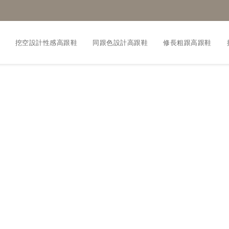
挖空設計性感高跟鞋
同跟色設計高跟鞋
修長粗跟高跟鞋