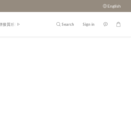
English
Search
Sign in
拼接質感鞋款
經典瑪莉珍鞋