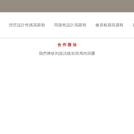
挖空設計性感高跟鞋
同跟色設計高跟鞋
修長粗跟高跟鞋
合 作 接 洽
我們將收到資訊後於四周內回覆