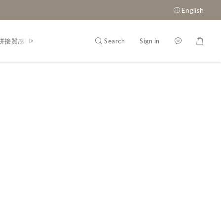
English
Search
Sign in
拼接質感鞋款
經典瑪莉珍鞋