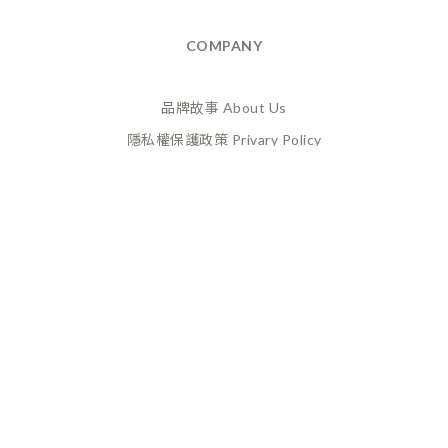
COMPANY
品牌故事 About Us
隱私權保護政策 Privary Policy
165反詐騙 Anti Fraud
XANADU 萊漾國際有限公司
統編 / 24773856
聯絡地址 / 桃園市桃園區經國路859號6樓之一
(此為工作室非實體店面，採預約制不對外開放)
CUSTOMER SERVICE
換貨政策 Return Policy