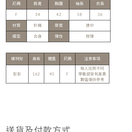
尺碼
肩寬
胸圍
袖長
衣長
F
34
42
58
36
材質
針織
厚度
適中
版型
合身
彈性
微彈
模特兒
身高
體重
尺碼
注意事項
每人比例不同
彭彭
162
45
F
穿著感受有差異
數值僅供參考
送貨及付款方式