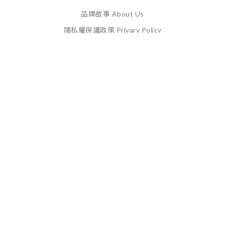
品牌故事 About Us
隱私權保護政策 Privary Policy
165反詐騙 Anti Fraud
XANADU 萊漾國際有限公司
統編 / 24773856
聯絡地址 / 桃園市桃園區經國路859號6樓之一
(此為工作室非實體店面，採預約制不對外開放)
CUSTOMER SERVICE
換貨政策 Return Policy
購買須知 Terms and Conditions
付款及配送政策 Payment
& Delivery
量腳方式 Shoes Measurement