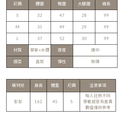
尺碼
腰圍
臀圍
大腿圍
褲長
S
32
47
28
99
M
35
49
29
99
L
37
52
30
99
材質
單寧+水鑽
厚度
適中
版型
直筒
彈性
無彈
模特兒
身高
體重
尺碼
注意事項
每人比例不同
彭彭
162
45
S
穿著感受有差異
數值僅供參考