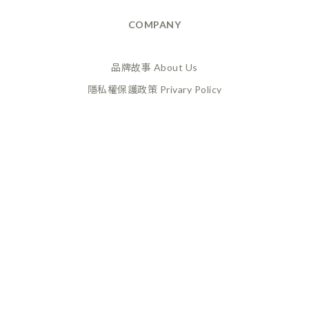
COMPANY
品牌故事 About Us
隱私權保護政策 Privary Policy
165反詐騙 Anti Fraud
XANADU 萊漾國際有限公司
統編 / 24773856
聯絡地址 / 桃園市桃園區經國路859號6樓之一
(此為工作室非實體店面，採預約制不對外開放)
CUSTOMER SERVICE
換貨政策 Return Policy