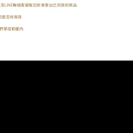
至LINE聯絡客服幫您拆單寄出已到貨的商品
目前是否有現貨
們掌控範圍內