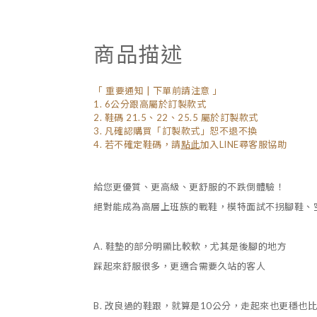
商品描述
「 重要通知 | 下單前請注意 」
1. 6公分跟高屬於訂製款式
2. 鞋碼 21.5、22、25.5 屬於訂製款式
3. 凡確認購買「訂製款式」恕不退不換
4. 若不確定鞋碼，
請
點此
加入LINE尋客服協助
給您更優質、更高級、更舒服的不跌倒體驗！
絕對能成為高層上班族的戰鞋，模特面試不拐腳鞋、
A. 鞋墊的部分明顯比較軟，尤其是後腳的地方
踩起來舒服很多，更適合需要久站的客人
B. 改良過的鞋跟，就算是10公分，走起來也更穩也