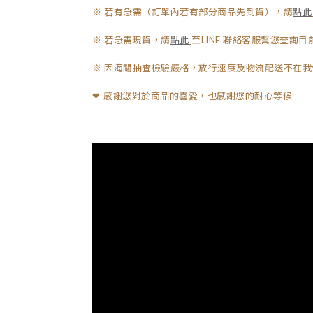
※ 若有急需（訂單內若有部分商品先到貨），請
點此
※ 若急需現貨，請
點此
至LINE 聯絡客服幫您查詢
※ 因海關抽查檢驗嚴格，放行速度及物流配送不在我
感謝您對於商品的喜愛，也感謝您的耐心等候
❤︎