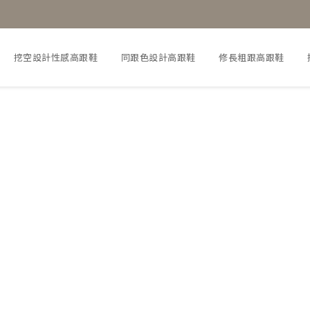
挖空設計性感高跟鞋
同跟色設計高跟鞋
修長粗跟高跟鞋