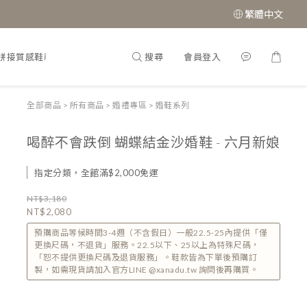
繁體中文
搜尋
會員登入
拼接質感鞋款
經典瑪莉珍鞋
全部商品
>
所有商品
>
婚禮專區
>
婚鞋系列
喝醉不會跌倒 蝴蝶結金沙婚鞋 - 六月新娘
指定分類，全館滿$2,000免運
NT$3,180
NT$2,080
預購商品等候時間3-4週（不含假日）一般22.5-25內提供「僅
更換尺碼，不退貨」服務。22.5以下、25以上為特殊尺碼，
「恕不提供更換尺碼及退貨服務」。鞋款皆為下單後預購訂
製，如需現貨請加入官方LINE @xanadu.tw 詢問後再購買。