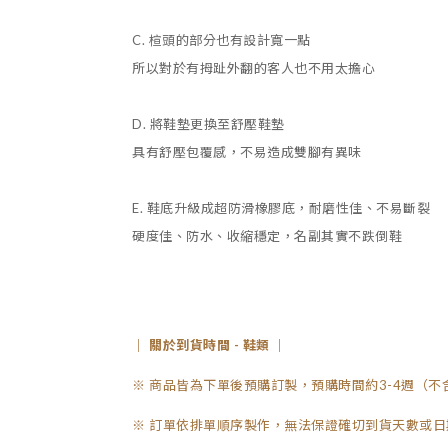
C. 楦頭的部分也有設計寬一點
所以對於有拇趾外翻的客人也不用太擔心
D. 將鞋墊更換至舒壓鞋墊
具有舒壓包覆感，不易造成雙腳有異味
E. 鞋底升級成超防滑橡膠底，耐磨性佳、不易斷裂
硬度佳、防水、收縮穩定，名副其實不跌倒鞋
｜ 關於到貨時間 - 鞋類 ｜
※ 商品皆為下單後預購訂製，預購時間約3-4週（不
※ 訂單依排單順序製作，無法保證確切到貨天數或日