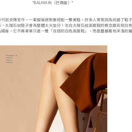
*BALMAIN（巴爾曼）*
時代就流傳至今，一套服裝絕對要搭配一雙美鞋。許多人常常因為挑錯了鞋
巧，大理石紋鞋子會為整體大大加分！灰白大理石紋高跟鞋的概念跟百搭白
點綴後，它不再單單只是一雙「百搭的白色高跟鞋」，而是疊層著有深淺的