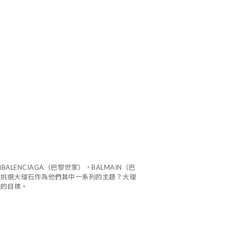
NCIAGA（巴黎世家），BALMAIN（巴
會挑選大理石作為他們其中一系列的主題？大理
求的目標。