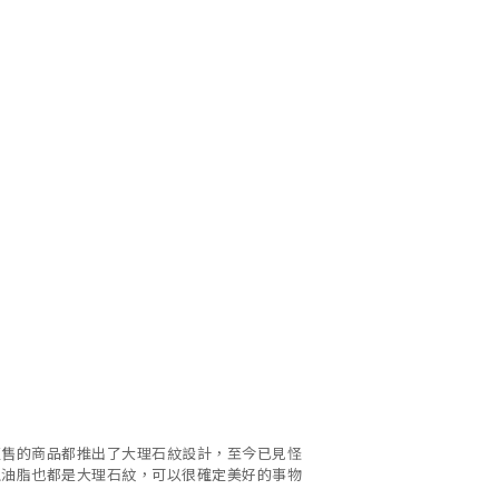
販售的商品都推出了大理石紋設計，至今已見怪
上油脂也都是大理石紋，可以很確定美好的事物