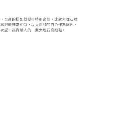
子，全身的搭配就變得特別奇怪。比起大理石紋
色高跟鞋非常相似，以大面積的白色作為底色，
層次感，高貴驕人的一雙大理石高跟鞋。