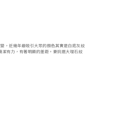
演變，近幾年最吸引大眾的顏色其實是白底灰紋
簡潔有力，有著明顯的差距。要挑選大理石紋