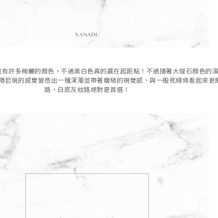
還有許多絢麗的顏色，不過黑白色真的贏在起跑點！不過隨著大理石顏色的
隱若現的感覺營造出一種渾濁並帶著層級的視覺感，與一般死線條看起來更
路，白底灰紋路絕對是首選！