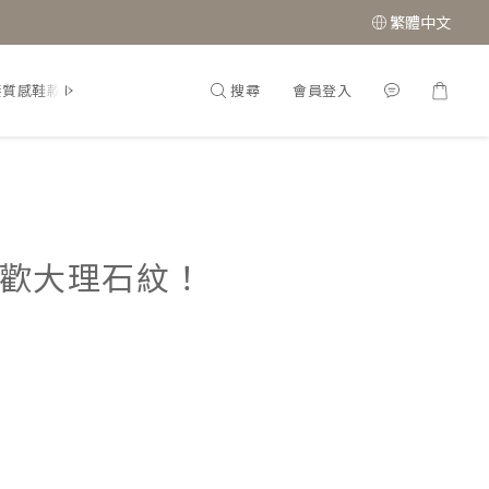
繁體中文
搜尋
會員登入
接質感鞋款
經典瑪莉珍鞋
歡大理石紋！